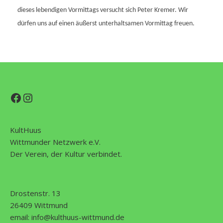
dieses lebendigen Vormittags versucht sich Peter Kremer. Wir
dürfen uns auf einen äußerst unterhaltsamen Vormittag freuen.
Facebook
Instagram
KultHuus
Wittmunder Netzwerk e.V.
Der Verein, der Kultur verbindet.
Drostenstr. 13
26409 Wittmund
email:
info@kulthuus-wittmund.de