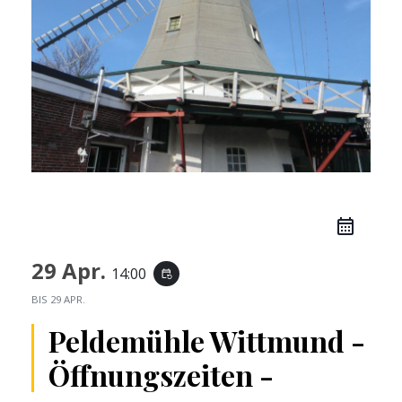
29 Apr.
14:00
event_repeat
BIS
29 APR.
Peldemühle Wittmund -
Öffnungszeiten -