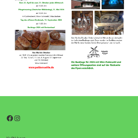
Facebook
Instagram
KultHuus