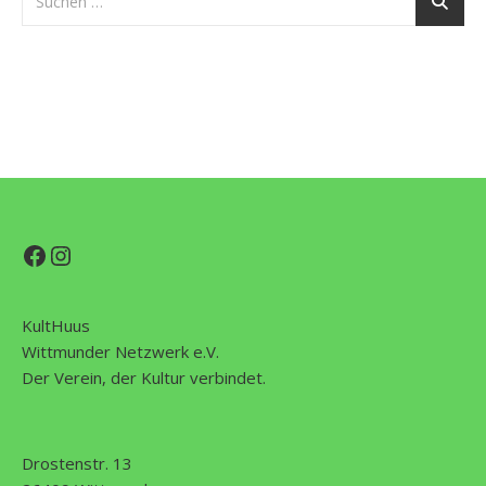
Facebook
Instagram
KultHuus
Wittmunder Netzwerk e.V.
Der Verein, der Kultur verbindet.
Drostenstr. 13