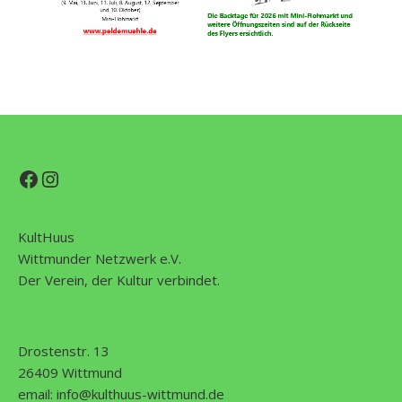
Facebook
Instagram
KultHuus
Wittmunder Netzwerk e.V.
Der Verein, der Kultur verbindet.
Drostenstr. 13
26409 Wittmund
email:
info@kulthuus-wittmund.de