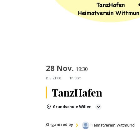
28 Nov.
19:30
BIS
21:00
1h 30m
TanzHafen
Grundschule Willen
Organized by
Heimatverein Wittmund