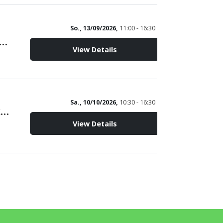
So., 13/09/2026,
11:00 - 16:30
mühle Wittmund - Tag des offenen Denkmals -
View Details
Sa., 10/10/2026,
10:30 - 16:30
Peldemühle Wittmund - Backtag mit Brotverkauf -
View Details