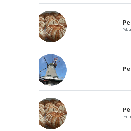
Peld
Pe
Peld