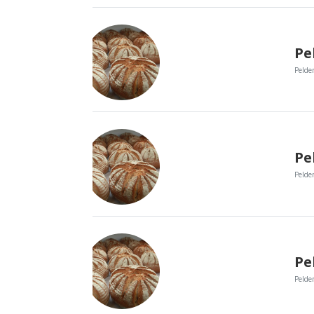
Peld
Peld
Peld