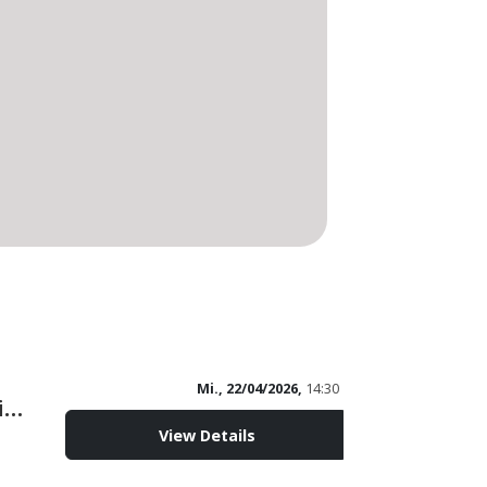
Mi., 22/04/2026,
14:30
Peldemühle Wittmund - Öffnungstage und -zeiten-
View Details