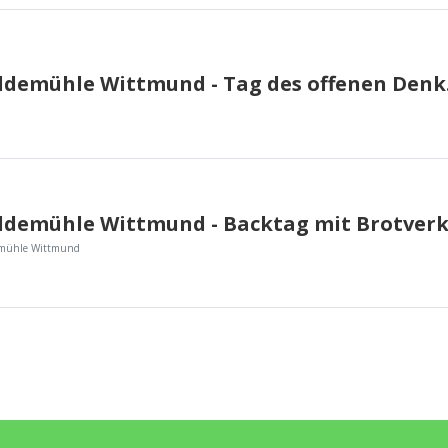
Pelde
emühle Wittmund